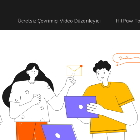
Ücretsiz Çevrimiçi Video Düzenleyici
HitPaw To