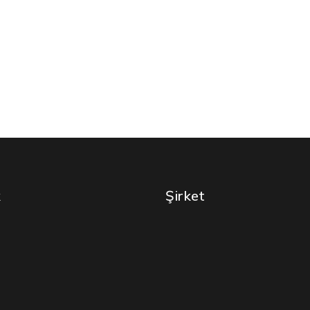
k
Şirket