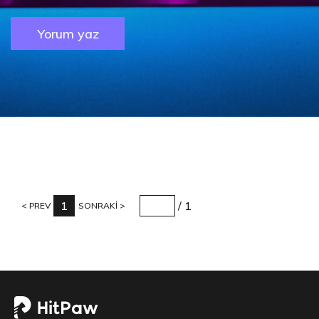
Yorum yaz
1
/
1
PREV
SONRAKİ