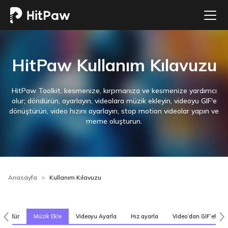
HitPaw Kullanım Kılavuzu
HitPaw Toolkit, kesmenize, kırpmanıza ve kesmenize yardımcı
olur; döndürün, ayarlayın, videolara müzik ekleyin, videoyu GIF'e
dönüştürün, video hızını ayarlayın, stop motion videolar yapın ve
meme oluşturun.
Anasayfa
Kullanım Kılavuzu
 Döndür
Müzik Ekle
Videoyu Ayarla
Hız ayarla
Video’dan GIF’eF