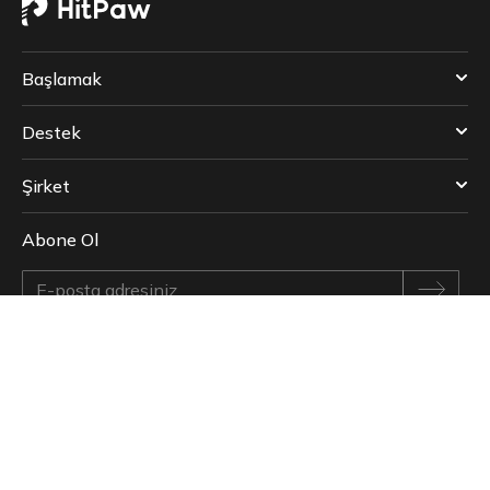
Başlamak
Destek
Şirket
Abone Ol
Bizi takip edin
Telif hakkı © 2024 HitPaw. Her hakkı saklıdır.