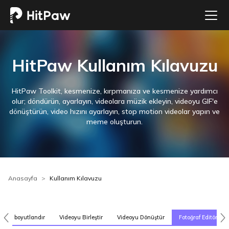
HitPaw Kullanım Kılavuzu
HitPaw Toolkit, kesmenize, kırpmanıza ve kesmenize yardımcı
olur; döndürün, ayarlayın, videolara müzik ekleyin, videoyu GIF'e
dönüştürün, video hızını ayarlayın, stop motion videolar yapın ve
meme oluşturun.
Anasayfa
Kullanım Kılavuzu
iden boyutlandır
Videoyu Birleştir
Videoyu Dönüştür
Fotoğraf Editörü